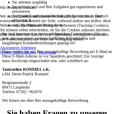
Sie arbeiten sorgfältig
Sie können sich und Ihre Aufgaben gut organisieren und
Wir benutzen Cookies
priorisieren
Aufgrund Kundenkontakts sind gute Kenntnisse in Deutsch
Wir nutzen Cookies auf unserer Website. Einige von ihnen sind
erforderlich
essenziell für den Betrieb der Seite, während andere uns helfen, diese
evtl. Abschluss als Verkäufer/in
Website und die Nutzererfahrung zu verbessern (Tracking Cookies).
Sie können selbst entscheiden, ob Sie die Cookies zulassen möchten.
Sie sind interessiert in einem erfolgreichen Unternehmen tätig zu
Bitte beachten Sie, dass bei einer Ablehnung womöglich nicht mehr
sein, das von einem partnerschaftlichen Betriebsklima und
alle Funktionalitäten der Seite zur Verfügung stehen.
langjährigen Kundenbeziehungen geprägt ist?
Akzeptieren
Ablehnen
Dann senden Sie uns Ihre aussagekräftige Bewerbung per E-Mail an
Weitere Informationen
|
Impressum
Diese E-Mail-Adresse ist vor Spambots geschützt! Zur Anzeige
muss JavaScript eingeschaltet sein.
oder schriftlich an:
Tankstellen ROMMEL e.K.
z.Hd. Herrn Patrick Rommel
Bergmannstraße 2
88471 Laupheim
Telefon: 07392 / 962670
Wir freuen uns über Ihre aussagekräftige Berwerbung.
Sie haben Fragen zu unseren