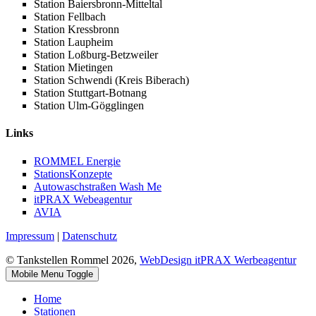
Station Baiersbronn-Mitteltal
Station Fellbach
Station Kressbronn
Station Laupheim
Station Loßburg-Betzweiler
Station Mietingen
Station Schwendi (Kreis Biberach)
Station Stuttgart-Botnang
Station Ulm-Gögglingen
Links
ROMMEL Energie
StationsKonzepte
Autowaschstraßen Wash Me
itPRAX Webeagentur
AVIA
Impressum
|
Datenschutz
© Tankstellen Rommel 2026,
WebDesign itPRAX Werbeagentur
Mobile Menu Toggle
Home
Stationen