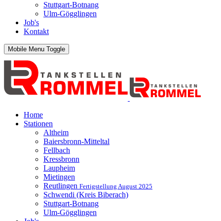
Stuttgart-Botnang
Ulm-Gögglingen
Job's
Kontakt
Mobile Menu Toggle
Home
Stationen
Altheim
Baiersbronn-Mitteltal
Fellbach
Kressbronn
Laupheim
Mietingen
Reutlingen
Fertigstellung August 2025
Schwendi (Kreis Biberach)
Stuttgart-Botnang
Ulm-Gögglingen