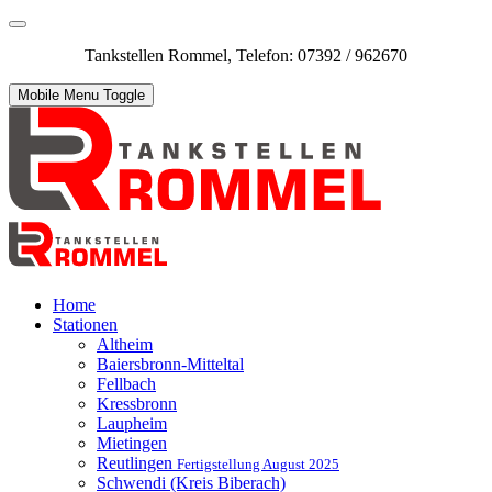
Tankstellen Rommel, Telefon: 07392 / 962670
Mobile Menu Toggle
Home
Stationen
Altheim
Baiersbronn-Mitteltal
Fellbach
Kressbronn
Laupheim
Mietingen
Reutlingen
Fertigstellung August 2025
Schwendi (Kreis Biberach)