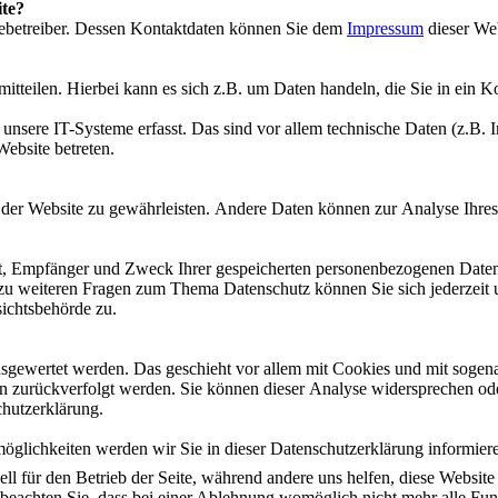
ite?
itebetreiber. Dessen Kontaktdaten können Sie dem
Impressum
dieser We
itteilen. Hierbei kann es sich z.B. um Daten handeln, die Sie in ein K
ere IT-Systeme erfasst. Das sind vor allem technische Daten (z.B. In
Website betreten.
ng der Website zu gewährleisten. Andere Daten können zur Analyse Ihr
ft, Empfänger und Zweck Ihrer gespeicherten personenbezogenen Daten 
 zu weiteren Fragen zum Thema Datenschutz können Sie sich jederzeit
sichtsbehörde zu.
ausgewertet werden. Das geschieht vor allem mit Cookies und mit sog
nen zurückverfolgt werden. Sie können dieser Analyse widersprechen od
chutzerklärung.
glichkeiten werden wir Sie in dieser Datenschutzerklärung informier
ell für den Betrieb der Seite, während andere uns helfen, diese Websit
 beachten Sie, dass bei einer Ablehnung womöglich nicht mehr alle Funk