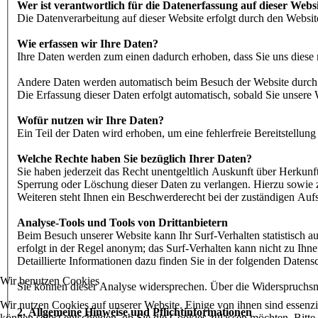
Wer ist verantwortlich für die Datenerfassung auf dieser Webs
Die Datenverarbeitung auf dieser Website erfolgt durch den Webs
Wie erfassen wir Ihre Daten?
Ihre Daten werden zum einen dadurch erhoben, dass Sie uns diese m
Andere Daten werden automatisch beim Besuch der Website durch uns
Die Erfassung dieser Daten erfolgt automatisch, sobald Sie unsere 
Wofür nutzen wir Ihre Daten?
Ein Teil der Daten wird erhoben, um eine fehlerfreie Bereitstellu
Welche Rechte haben Sie bezüglich Ihrer Daten?
Sie haben jederzeit das Recht unentgeltlich Auskunft über Herkun
Sperrung oder Löschung dieser Daten zu verlangen. Hierzu sowie
Weiteren steht Ihnen ein Beschwerderecht bei der zuständigen Auf
Analyse-Tools und Tools von Drittanbietern
Beim Besuch unserer Website kann Ihr Surf-Verhalten statistisch 
erfolgt in der Regel anonym; das Surf-Verhalten kann nicht zu Ih
Detaillierte Informationen dazu finden Sie in der folgenden Datens
Wir benutzen Cookies
Sie können dieser Analyse widersprechen. Über die Widerspruchsmö
Wir nutzen Cookies auf unserer Website. Einige von ihnen sind essenzi
2. Allgemeine Hinweise und Pflichtinformationen
können selbst entscheiden, ob Sie die Cookies zulassen möchten. Bitte