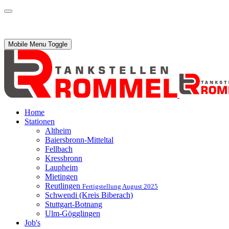
Mobile Menu Toggle
Home
Stationen
Altheim
Baiersbronn-Mitteltal
Fellbach
Kressbronn
Laupheim
Mietingen
Reutlingen
Fertigstellung August 2025
Schwendi (Kreis Biberach)
Stuttgart-Botnang
Ulm-Gögglingen
Job's